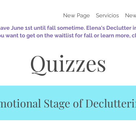
New Page
Servicios
New
eave June 1st until fall sometime. Elena's Declutter 
ou want to get on the waitlist for fall or learn more, c
Quizzes
otional Stage of Declutter