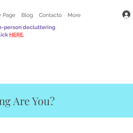
 Page
Blog
Contacto
More
in-person decluttering
lick
HERE
.
ing Are You?