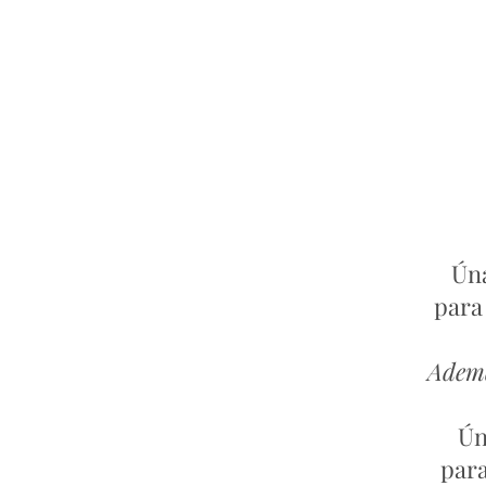
Úna
para
Ademá
Ún
para