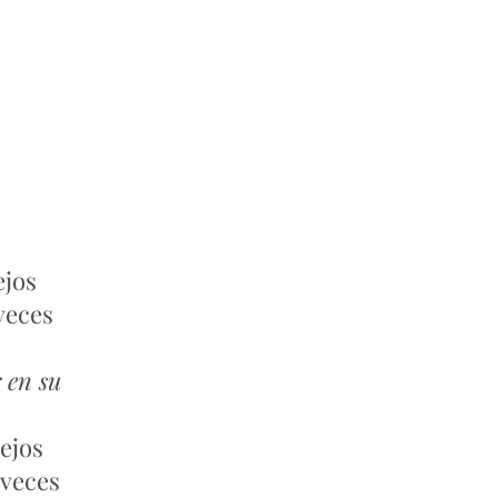
ejos
veces
 en su
ejos
 veces